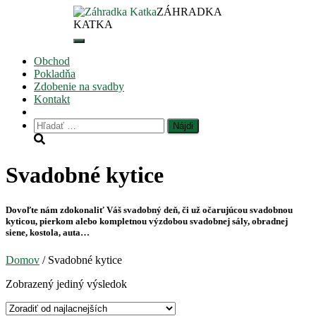
ZÁHRADKA
O nás
KATKA
Môj účet
Toggle
Navigation
Obchod
Pokladňa
Zdobenie na svadby
Kontakt
Hľadať:
Svadobné kytice
Dovoľte nám zdokonaliť Váš svadobný deň, či už očarujúcou svadobnou
kyticou, pierkom alebo kompletnou výzdobou svadobnej sály, obradnej
siene, kostola, auta…
Domov
/ Svadobné kytice
Zobrazený jediný výsledok