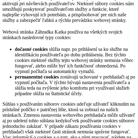
aktivujú pri návštevách používateľov. Niektoré súbory cookies nám
umožňujú poskytovať používateľom služby a funkcie, ktoré
najlepšie vyhovujú ich potrebám, a prispôsobovať pre nich naše
služby a zabezpečiť ľahkú a rýchlu prevádzku webovej stránky.
Webová stránka Záhradka Katka používa na všetkých svojich
stránkach nasledovné typy cookies:
dočasné cookies
slúžia napr. po prihlásení sa ku službe na
identifikáciu používateľa po dobu prihlásenia. Bez týchto
cookies niektoré služby tejto webovej stránky nemusia vôbec
fungovať, alebo môže byť ich funkčnosť obmedzená. Po
vypnutí počítača sa automaticky vymažú.
permanentné cookies
zostávajú uchované v prehliadači aj po
vypnutí počítača. V týchto bývajú nastavenia používateľa a
slúžia teda na zvýšenie jeho komfortu pri využívaní služieb
prípadne slúžia na štatistické účely.
Súhlas s používaním súborov cookies udeľuje užívateľ kliknutím na
príslušné políčko v patričnej lište, ktorá sa zobrazí na našich
stránkach. Zmenou nastavenia webového prehliadača môže užívateľ
aj po udelení tohto súhlasu kedykoľvek používanie cookies súborov
jednoducho zakázať. V prípade zákazu používania cookies v
prehliadači však niektoré časti stránok nemusia správne fungovať.
Viac informácií o cookies a o tom, ako s ními pracovať, nájdete na