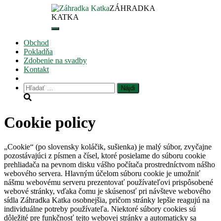
ZÁHRADKA
O nás
KATKA
Môj účet
Toggle
Navigation
Obchod
Pokladňa
Zdobenie na svadby
Kontakt
Hľadať:
Cookie policy
„Cookie“ (po slovensky koláčik, sušienka) je malý súbor, zvyčajne
pozostávajúci z písmen a čísel, ktoré posielame do súboru cookie
prehliadača na pevnom disku vášho počítača prostredníctvom nášho
webového servera. Hlavným účelom súboru cookie je umožniť
nášmu webovému serveru prezentovať používateľovi prispôsobené
webové stránky, vďaka čomu je skúsenosť pri návšteve webového
sídla Záhradka Katka osobnejšia, pričom stránky lepšie reagujú na
individuálne potreby používateľa. Niektoré súbory cookies sú
dôležité pre funkčnosť tejto webovej stránky a automaticky sa